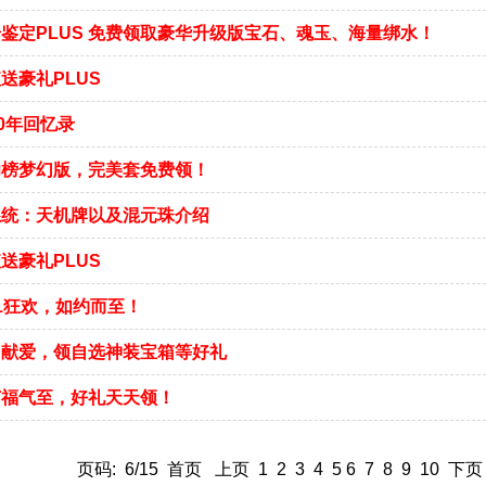
鉴定PLUS 免费领取豪华升级版宝石、魂玉、海量绑水！
送豪礼PLUS
20年回忆录
功榜梦幻版，完美套免费领！
系统：天机牌以及混元珠介绍
送豪礼PLUS
1狂欢，如约而至！
阳献爱，领自选神装宝箱等好礼
节福气至，好礼天天领！
页码: 6/15
首页
上页
1
2
3
4
5
6
7
8
9
10
下页