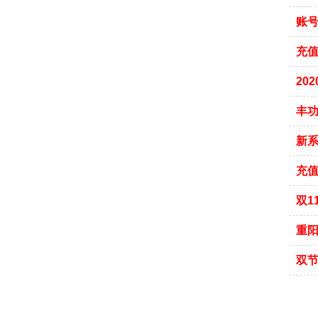
账号
充值
20
丰
新
充值
双1
重
双