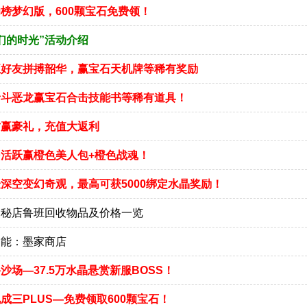
榜梦幻版，600颗宝石免费领！
们的时光”活动介绍
五好友拼搏韶华，赢宝石天机牌等稀有奖励
者斗恶龙赢宝石合击技能书等稀有道具！
财赢豪礼，充值大返利
民活跃赢橙色美人包+橙色战魂！
深空变幻奇观，最高可获5000绑定水晶奖励！
家秘店鲁班回收物品及价格一览
功能：墨家商店
沙场—37.5万水晶悬赏新服BOSS！
成三PLUS—免费领取600颗宝石！