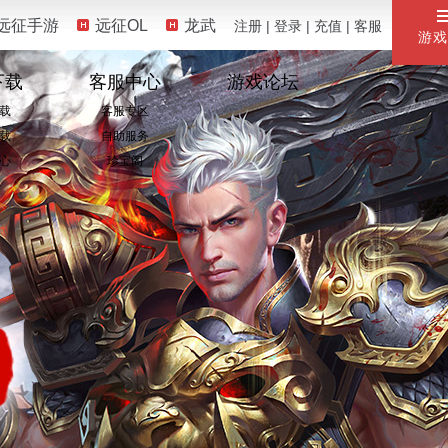
远征手游
远征OL
龙武
注册
|
登录
|
充值
|
客服
游戏
下载
客服中心
游戏论坛
载
客服专区
载
自助服务
心
珍宝阁