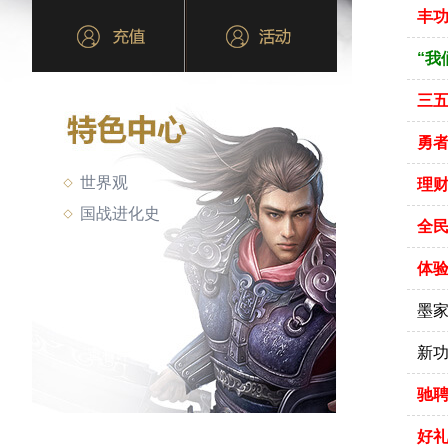
丰功
“我
三
勇
世界观
理
国战进化史
全
体验
墨
新
驰聘
好礼