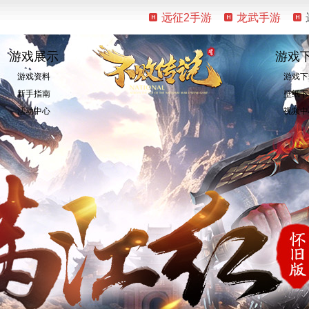
远征2手游
龙武手游
游戏展示
游戏
游戏资料
游戏下
新手指南
壁纸下
活动中心
视频中