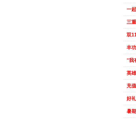
一
三重
双1
丰
“我
英雄
充值
好礼
暑