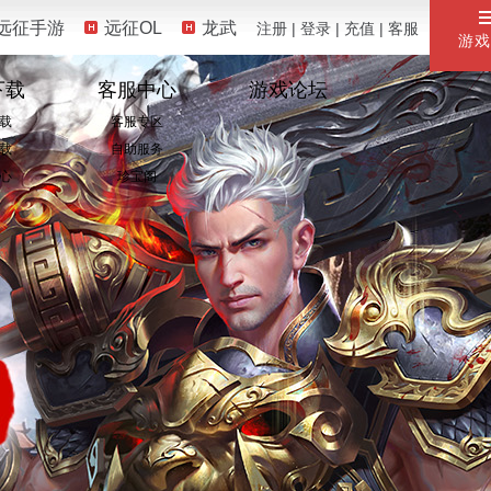
远征手游
远征OL
龙武
注册
|
登录
|
充值
|
客服
游戏
下载
客服中心
游戏论坛
载
客服专区
载
自助服务
心
珍宝阁