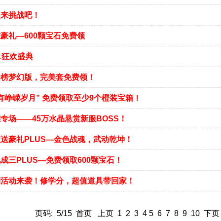
起来挑战吧！
豪礼—600颗宝石免费领
1狂欢盛典
功榜梦幻版，完美套免费领！
有峥嵘岁月” 免费领取至少9个橙装宝箱！
专场——45万水晶悬赏新服BOSS！
送豪礼PLUS—金色战魂，武动乾坤！
成三PLUS—免费领取600颗宝石！
期活动来袭！修学分，超值道具带回家！
页码: 5/15
首页
上页
1
2
3
4
5
6
7
8
9
10
下页