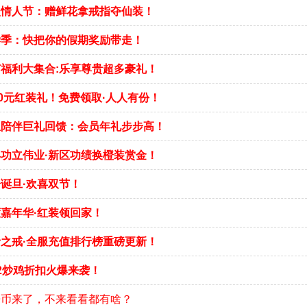
漫情人节：赠鲜花拿戒指夺仙装！
学季：快把你的假期奖励带走！
福利大集合:乐享尊贵超多豪礼！
00元红装礼！免费领取·人人有份！
恩陪伴巨礼回馈：会员年礼步步高！
功立伟业·新区功绩换橙装赏金！
诞旦·欢喜双节！
嘉年华·红装领回家！
之戒·全服充值排行榜重磅更新！
2炒鸡折扣火爆来袭！
乐币来了，不来看看都有啥？