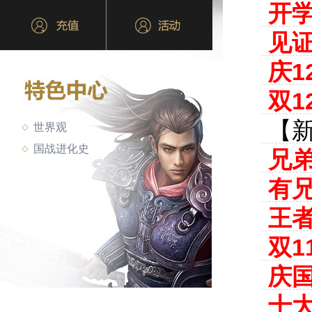
开学
见证
庆1
双1
【新
世界观
国战进化史
兄
有
王
双1
庆
十