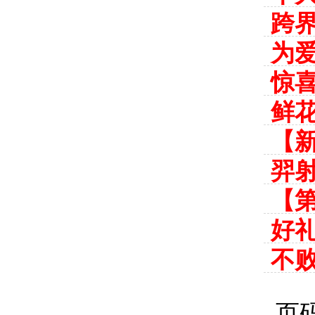
跨
为
惊喜
鲜花
【
羿
【
好
不
页码