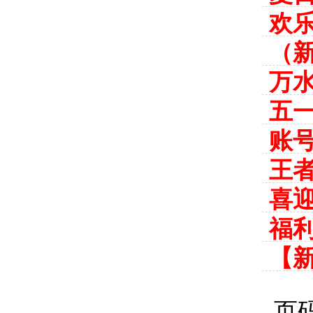
欢
（新
万
五
账
王
喜迎
福
【
页码