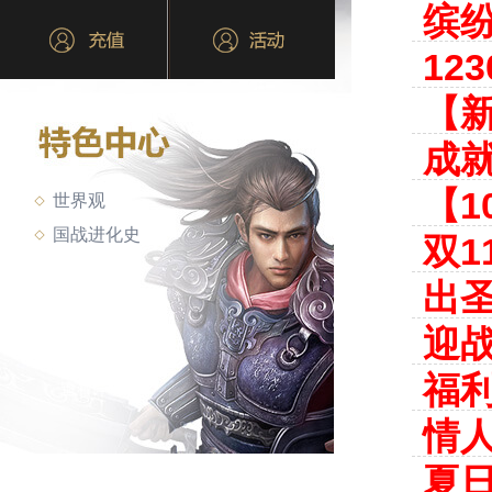
缤
12
【新
成就
【1
世界观
国战进化史
双1
出
迎
福利
情
夏