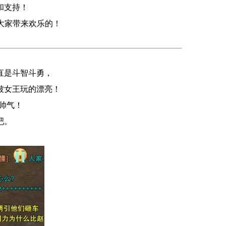
和支持！
大家带来欢乐的！
直是斗智斗勇，
被女王玩的漂亮！
是帅气！
吧。