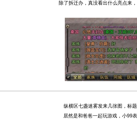
除了拆迁办，真没看出什么亮点来，
纵横区七盏迷雾发来几张图，标
居然是和爸爸一起玩游戏，小99