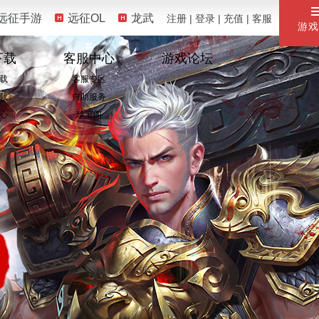
远征手游
远征OL
龙武
注册
|
登录
|
充值
|
客服
游戏
下载
客服中心
游戏论坛
载
客服专区
载
自助服务
心
珍宝阁