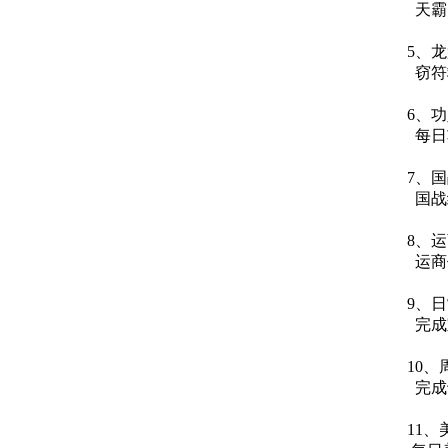
天霸
5、
窃符
6、
每日
7、国
国战
8、
运商
9、
完成
10、
完成
11、