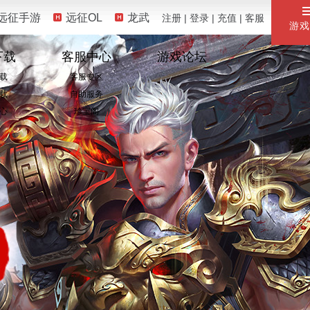
远征手游
远征OL
龙武
注册
|
登录
|
充值
|
客服
游戏
下载
客服中心
游戏论坛
载
客服专区
载
自助服务
心
珍宝阁