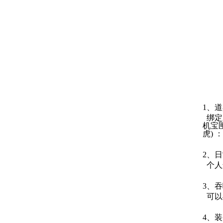
1、
绑定水
机宝匣
虎) 
2、
个人
3、吞
可以
4、