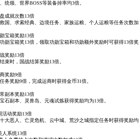
、统领、世界BOSS等装备掉率均3倍。
龙盘成就次数13倍
救国、求索经典、边境任务、家族运粮、个人运粮等任务次数加成
功勋宝箱奖励13倍
功勋宝箱奖13倍，领取功勋宝箱和功勋额外奖励时可获得13倍
战奖励13倍
结束时，国战结算奖励13倍。
运商奖励9倍
任务奖励9倍，完成运商时获得金币31倍。
日常副本奖励13倍
宝石副本、灵兽岛、元魂试炼获得奖励均为13倍。
周活动奖励13倍
十大恶人、亡灵危机、云中城、荒沙之城指定任务时获得奖励均为
美人系统13倍