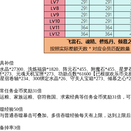
道具补偿
晶*27300、洗炼福袋*1820、阵元石*455、附魔石*455、星梦
*273、元魂天机宝匣*273、功勋点数*61600
【已根据欢乐币兑
：星宿卷轴*234、300绑定水晶*26、守关人宝箱*273、倾慕之心*2
日常任务金币奖励31倍
运粮、家族运粮、窃符救国、求索经典等任务金币奖励31
倍，可
噬经验50倍
与普通吞噬暴击可叠加。多倍吞噬经验每天有上限，达到上限后
装备掉率3倍