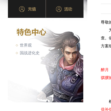
尊敬
为加
查。
世界观
方案
国战进化史
醉月
骐骥
根据
倍补