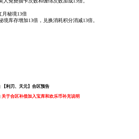
美人免费抽卡次数和缠绵次数加成13倍。
红月秘境13倍
秘境库存增加13倍，兑换消耗积分消减13倍。
【利刃、天元】合区预告
]
关于合区补偿加入宝库和欢乐币补充说明
]