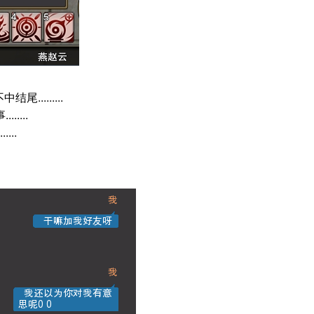
........
....
....