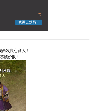
现两次良心商人！
慕嫉妒恨！