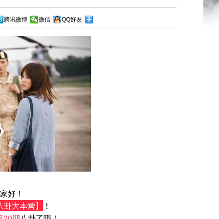
腾讯微博
微信
QQ好友
家好！
八卦大本营】
！
第20期
八卦了哦！