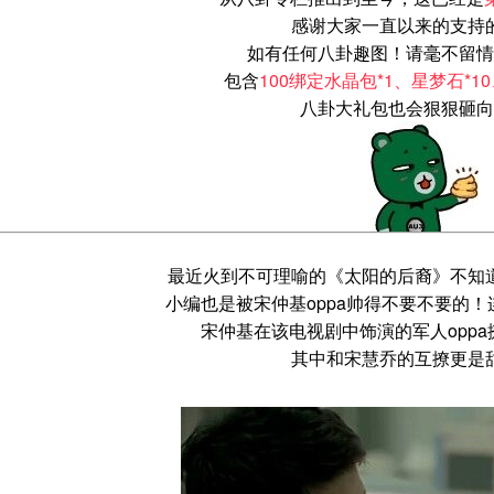
感谢大家一直以来的支持
如有任何八卦趣图！请毫不留情
包含
100绑定水晶包*1、星梦石*1
八卦大礼包也会狠狠砸向
最近火到不可理喻的《太阳的后裔》不知
小编也是被宋仲基oppa帅得不要不要的
宋仲基在该电视剧中饰演的军人opp
其中和宋慧乔的互撩更是