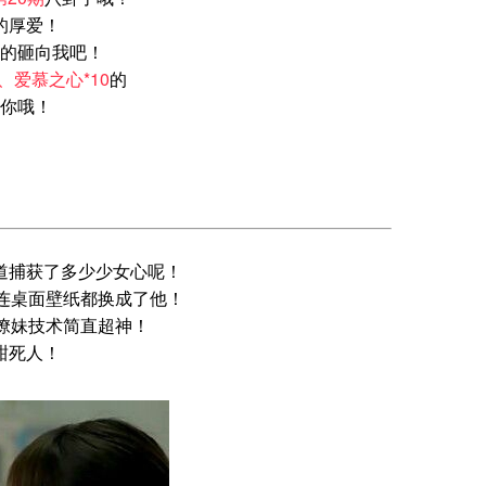
的厚爱！
的砸向我吧！
0、爱慕之心*10
的
你哦！
道捕获了多少少女心呢！
！连桌面壁纸都换成了他！
a撩妹技术简直超神！
甜死人！