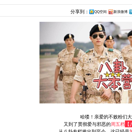
分享到：
QQ空间
新浪微博
哈喽！亲爱的不败粉们大
又到了贯彻爱与邪恶的
周五档
【
从八卦专栏推出到至今，这已经是