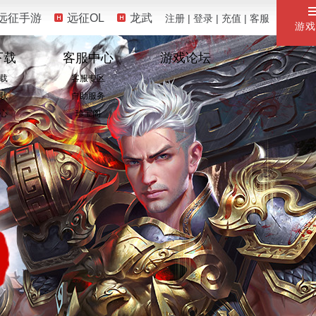
远征手游
远征OL
龙武
注册
|
登录
|
充值
|
客服
游戏
下载
客服中心
游戏论坛
载
客服专区
载
自助服务
心
珍宝阁