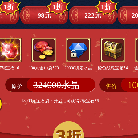
1折
1折
1折
元
98元
222元
2
7级宝石*6
100元金币袋*20
20000绑定水晶
橙色战魂宝箱*4
金
324000水晶
1
原价
售价
18000元宝石袋：开启后可获得7级宝石*6