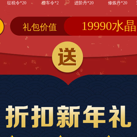
征税令*20
橙车令*2
进阶丹*20
修炼丹*20
19990水晶
礼包价值