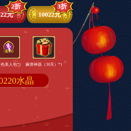
2折
3折
022元
10022元
色美人包*1
麻痹神器（30天）*1
00220水晶