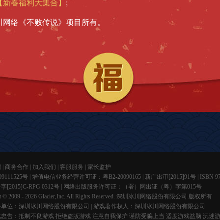
【新春福利大集合】
;
川网络《不败传说》项目所有。
绍
|
商务合作
|
加入我们
|
客服服务
|
家长监护
9111525号
| 增值电信业务经营许可证：
粤B2-20090165
| 新广出审[2015]91号 | ISBN 978
[2015]C-RPG 0312号 | 网络出版服务许可证：
（署）网出证（粤）字第015号
ht © 2009 - 2026 Glacier,Inc. All Rights Reserved. 深圳冰川网络股份有限公司 版权所有
单位：深圳冰川网络股份有限公司 | 游戏著作权人：深圳冰川网络股份有限公司
忠告：抵制不良游戏 拒绝盗版游戏 注意自我保护 谨防受骗上当 适度游戏益脑 沉迷