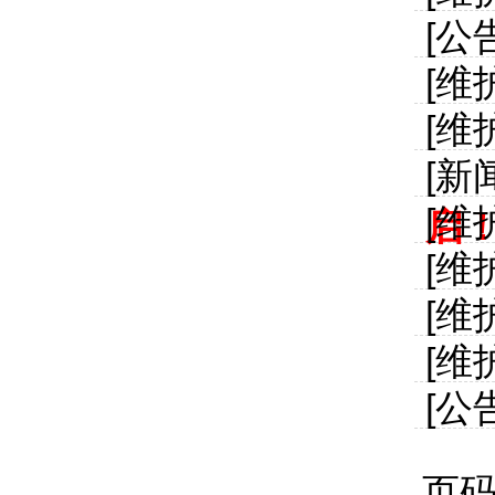
[公
[维
[维
[新
[维
启
[维
[维
[维
[公
页码: