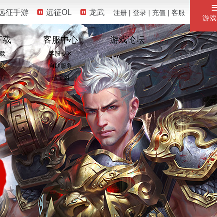
远征手游
远征OL
龙武
注册
|
登录
|
充值
|
客服
游戏
下载
客服中心
游戏论坛
载
客服专区
载
自助服务
心
珍宝阁