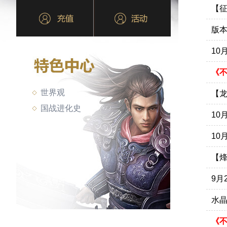
【
版
10
《
世界观
【
国战进化史
10
10
【
9月
水
《