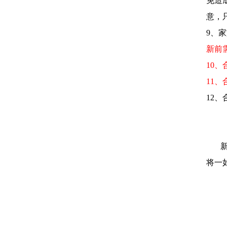
免造
意，
9、
新前
10
11
12
新的
将一