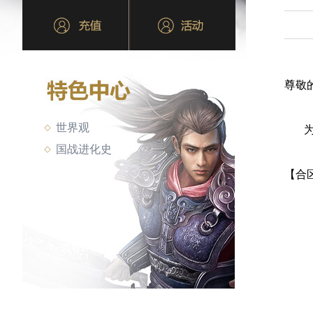
尊敬
世界观
为了
国战进化史
【合