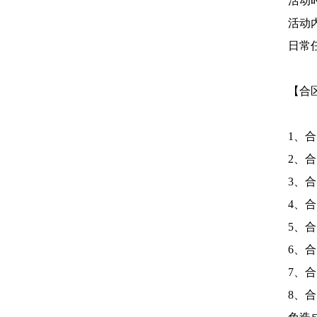
活动
活动
日常
【合
1、
2、
3、
4、
5、
6、
7、
8、