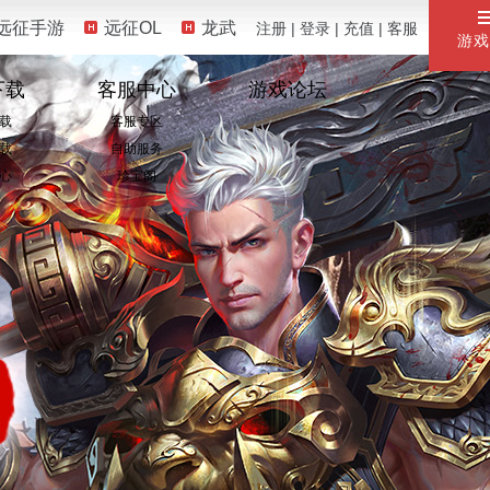
远征手游
远征OL
龙武
注册
|
登录
|
充值
|
客服
游戏
下载
客服中心
游戏论坛
载
客服专区
载
自助服务
心
珍宝阁