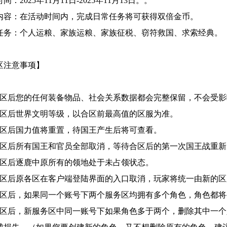
时间：
2025年11
月11
日
-2025年11
月13
日。
。
内容：在活动时间内，完成日常任务将可获得双倍金币。
任务：个人运粮、家族运粮、家族征税、窃符救国、求索经典。
区注意事项】
合区后您的任何装备物品、社会关系数据都会完整保留，不会受影
合区后世界文明等级，以合区前最高值的区服为准。
合区后国力值将重置，待国王产生后将可查看。
合区后所有国王和官员全部取消，等待合区后的第一次国王战重
合区后逐鹿中原所有的领地处于未占领状态。
合区后原各区在客户端登陆界面的入口取消，玩家将统一由新的区
合区后，如果同一个账号下两个服务区均拥有多个角色，角色都
合区后，新服务区中同一账号下如果角色多于两个，删除其中一