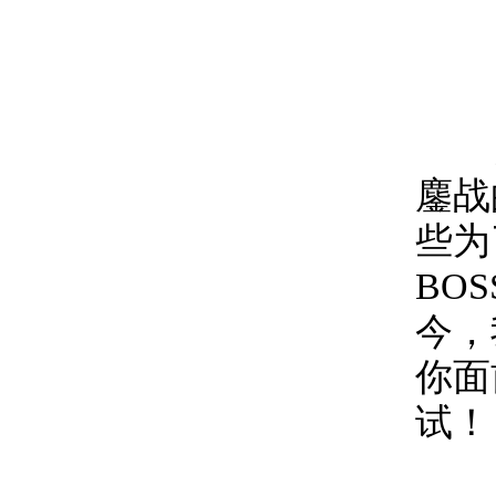
亲
鏖战
些为
BO
今，
你面
试！