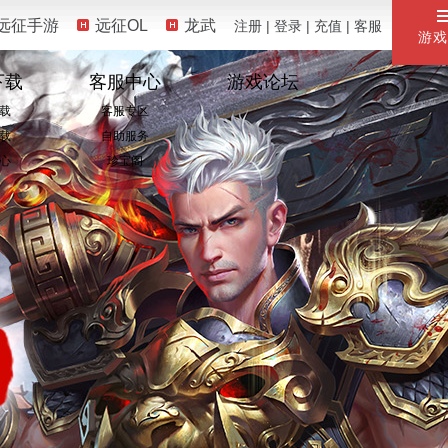
远征手游
远征OL
龙武
注册
|
登录
|
充值
|
客服
游戏
下载
客服中心
游戏论坛
载
客服专区
载
自助服务
心
珍宝阁