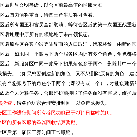
合区后世界文明等级，以合区前最高值的区服为准。
合区后国力值将重置，待国王产生后将可查看。
合区后所有国王和官员全部取消，等待合区后的第一次国王战重
合区后逐鹿中原所有的领地处于未占领状态。
合区后原各区在客户端登陆界面的入口取消，玩家将统一由新的区
合区后，如果同一个账号下两个服务区均拥有多个角色，角色都
合区后，新服务区中同一账号下如果角色多于两个，删除其中一
成损失。（如果您要创建新的角色，又不想删除原有的角色，建
只有当您账号下的角色小于两个（即没有或一个），才能创建新
家族及个人运粮任务，合服维护前接取了任务而没有完成，维护
需撤资，
请各位玩家合理安排时间，以免造成损失。
、合区工作进行期间所有移民功能已于7
月1
日临时关闭。
、合区的所有区服的圣器回收结算奖励。
、合区后第一届国王赛时间正常顺延
。