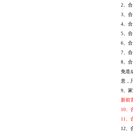
2、
3、
4、
5、
6、
7、
8、
免造
意，
9、
新前
10
11
12