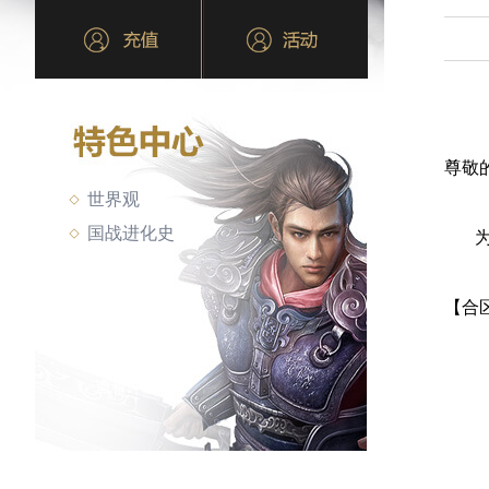
尊敬
世界观
国战进化史
为了
【合