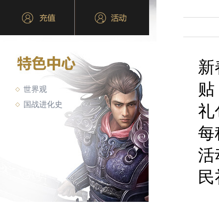
新
贴
世界观
国战进化史
礼
每
活
民