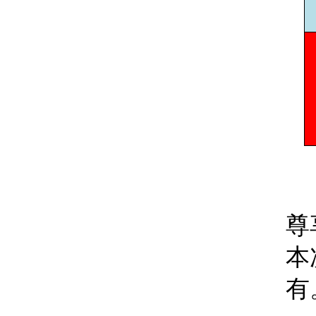
尊
本
有