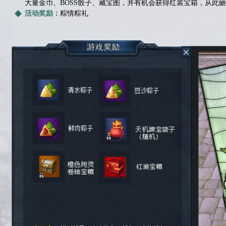
大量金币、BOSS骰子、藏宝图，并有机会获得红装宝箱，从此砸车轰
活动奖励：
粽情粽礼