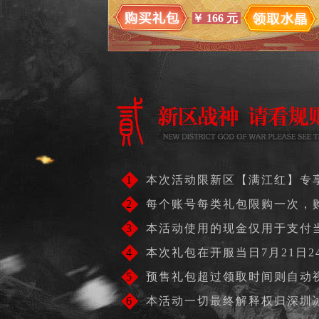
￥
166
元
1
本次活动限新区【满江红】专享
2
每个账号每类礼包限购一次，
3
本活动使用的现金仅用于支付
4
本次礼包在开服当日7月21日
5
预售礼包超过领取时间则自动视作
6
本活动一切最终解释权归深圳