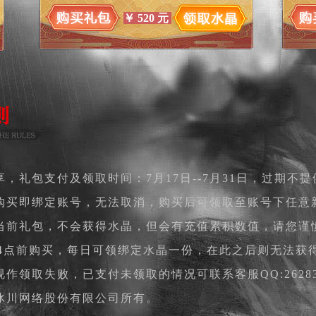
￥
520
元
，礼包支付及领取时间：7月17日--7月31日，过期不
购买即绑定账号，无法取消，购买后可领取至账号下任意
当前礼包，不会获得水晶，但会有充值累积数值，请您谨
24点前购买，每日可领绑定水晶一份，在此之后则无法获
领取失败，已支付未领取的情况可联系客服QQ:262834
冰川网络股份有限公司所有。