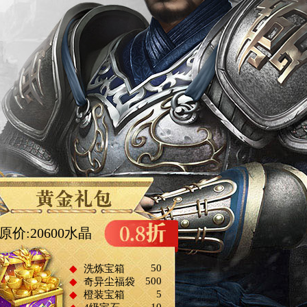
原价:20600水晶
50
◆
洗炼宝箱
500
◆
奇异尘福袋
5
◆
橙装宝箱