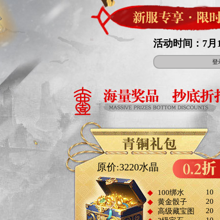
活动时间：7月17
登
原价:3220水晶
10
◆
100绑水
20
◆
黄金骰子
20
◆
高级藏宝图