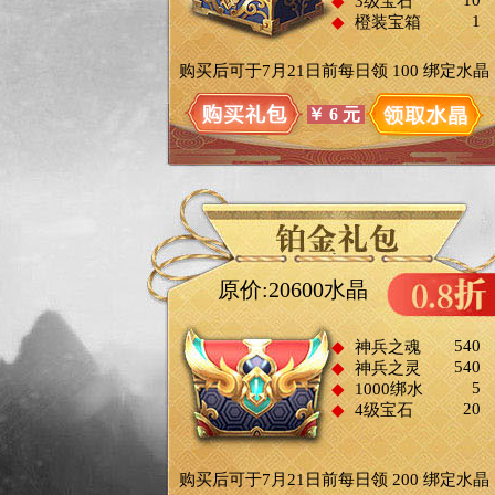
10
◆
3级宝石
1
◆
橙装宝箱
购买后可于7月21日前每日领
100
绑定水晶
￥
6
元
原价:20600水晶
540
◆
神兵之魂
540
◆
神兵之灵
5
◆
1000绑水
20
◆
4级宝石
购买后可于7月21日前每日领
200
绑定水晶