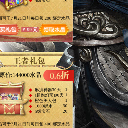
10
◆
4级宝石
后可于7月21日前每日领
200
绑定水晶
￥
99
元
原价:144000水晶
1
◆
麻痹神器30天
1
◆
[超跑幻形]90天
1
◆
橙色美人包
30
◆
1000绑水
20
◆
5级宝石
后可于7月21日前每日领
400
绑定水晶