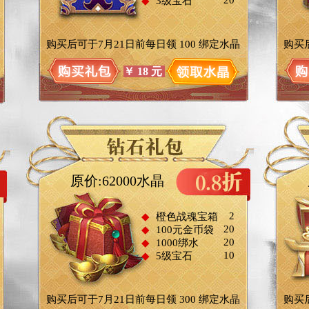
20
◆
3级宝石
购买后可于7月21日前每日领
100
绑定水晶
购买
￥
18
元
原价:62000水晶
2
◆
橙色战魂宝箱
20
◆
100元金币袋
20
◆
1000绑水
10
◆
5级宝石
购买后可于7月21日前每日领
300
绑定水晶
购买