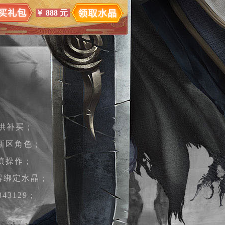
￥
888
元
提供补买；
新区角色；
慎操作；
得绑定水晶；
3129；