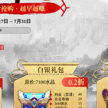
日 -- 7月31日
录
原价:7100水晶
40
◆
钨金（普通）
20
◆
合金卷轴
15
◆
300绑水