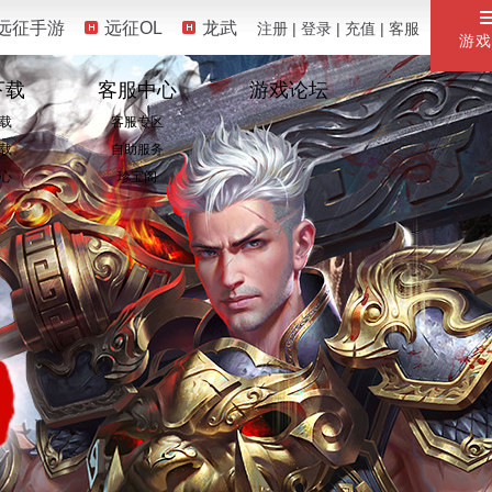
远征手游
远征OL
龙武
注册
|
登录
|
充值
|
客服
游戏
下载
客服中心
游戏论坛
载
客服专区
载
自助服务
心
珍宝阁