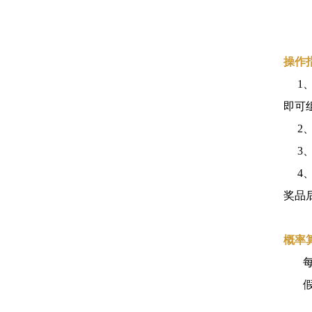
操作
1、
即可
2、
3、
4、
奖品
概率
每个
假设