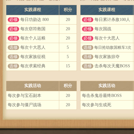
实践课程
积分
实践课程
必修
每日功勋达 800
20
必修
每日累计杀敌100人
必修
每次窃符救国
20
必修
每次国战
必修
每次个人运粮
20
必修
每次十大恶人
选修
每次十大恶人
5
选修
每日抢劫敌国粮车3次
选修
每次家族征税
5
选修
每次家族掠夺
选修
每次求索经典
15
选修
击杀每次天魔BOSS
实践活动
积分
实践活动
每次参与宝石副本
20
每击杀鬼谷最终BOSS
每次参与僵尸战场
20
每次参与生或死