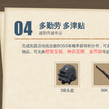
多勤劳 多津贴
越勤劳越幸运
完成实践活动或击败BOSS有概率获得积分书，可
橙装宝箱、神兵宝匣、金币袋
物品，可兑换
等
3级头盔
98K