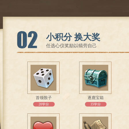
小积分 换大奖
任选心仪奖励以犒劳自己
首领骰子
逐鹿宝箱
20学分
35学分