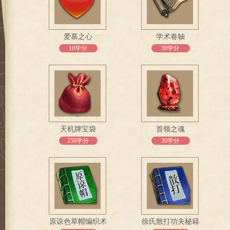
爱慕之心
学术卷轴
10学分
30学分
天机牌宝袋
首领之魂
250学分
30学分
原谅色草帽编织术
徐氏散打功夫秘籍