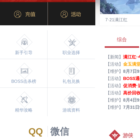
综合
新手引导
职业选择
【
新闻
】
满江红·
【
活动
】
金玉满堂
【
维护
】
8月7日9
【
活动
】
BOSS
BOSS击杀榜
礼包兑换
【
活动
】
促消费·
【
活动
】
高价回
【
维护
】
8月4日9
【
维护
】
7月31日
精华攻略
游戏资料
QQ
微信