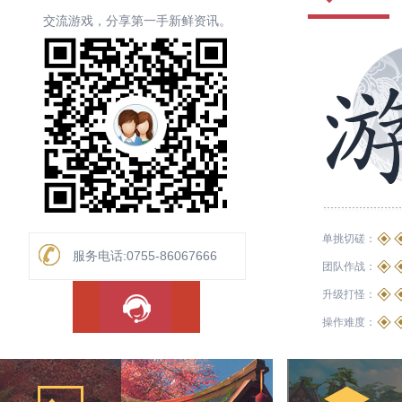
交流游戏，分享第一手新鲜资讯。
挥杖御法，天地证心
冲锋陷阵 坚忍为强
十步成杀 灵闪鬼魅
持剑卫道 逆转阴阳
查看详情 >>
查看详情 >>
查看详情 >>
查看详情 >>
单挑切磋：
服务电话:0755-86067666
团队作战：
升级打怪：
操作难度：