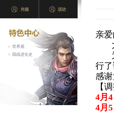
亲爱
大
世界观
为
国战进化史
行了
感谢
【调
4月
4月